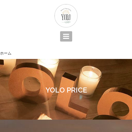
コ
ン
テ
ン
ツ
へ
ス
キ
ホーム
YOLO PRICE
ッ
プ
YOLO PRICE