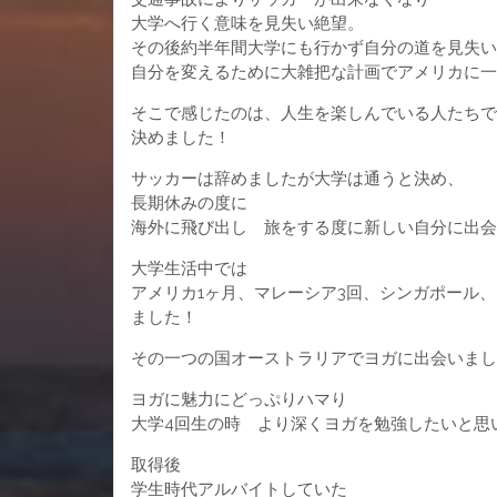
大学へ行く意味を見失い絶望。
その後約半年間大学にも行かず自分の道を見失い
自分を変えるために大雑把な計画でアメリカに一
そこで感じたのは、人生を楽しんでいる人たちで
決めました！
サッカーは辞めましたが大学は通うと決め、
長期休みの度に
海外に飛び出し 旅をする度に新しい自分に出会
大学生活中では
アメリカ1ヶ月、マレーシア3回、シンガポール
ました！
その一つの国オーストラリアでヨガに出会いまし
ヨガに魅力にどっぷりハマり
大学4回生の時 より深くヨガを勉強したいと思い
取得後
学生時代アルバイトしていた