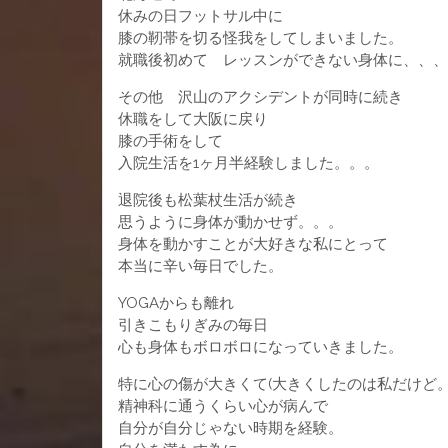
休みの日フットサル中に
膝の靭帯を切る怪我をしてしまいました。
就職後初めて レッスンができない身体に、、、
その他 沢山のアクシデントが同時に続き
休職をして大阪に戻り
膝の手術をして
入院生活を1ヶ月半経験しました。。。
退院後も松葉杖生活が続き
思うように身体が動かせず。。。
身体を動かすことが大好きな私にとって
本当に辛い毎日でした。
YOGAからも離れ
引きこもりぎみの毎日
心も身体もボロボロになっていきました。
特に心の傷が大きくて(大きくしたのは私だけど。
精神科に通うくらい心が病んで
自分が自分じゃない時期を経験。