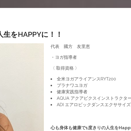
生をHAPPYに！！
代表 國方 友里恵
・ヨガ指導者
〈 取得資格 〉
全米ヨガアライアンスRYT200
プラナワユヨガ
健康実践指導者
AQUA アクアビクスインストラクタ
ADI エアロビックダンスエクササイ
心も身体も健康で1度きりの人生をHapp