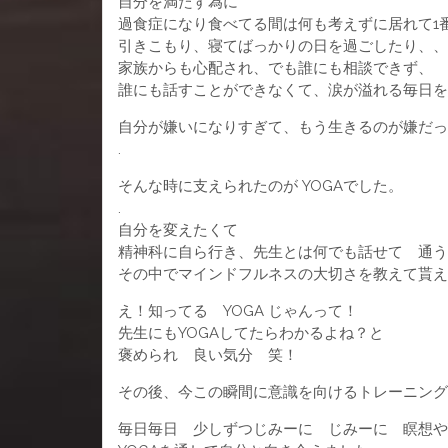
自分を満たす為に
過食症になり食べてる間は何も考えずに居れて1
引きこもり、寝てばっかりの日を過ごしたり、、
家族からも心配され、でも誰にも相談できず、
誰にも話すことができなくて、涙が溢れる毎日を
自分が嫌いになりすぎて、もう生きるのが嫌だっ
.
そんな時に支えられたのが YOGAでした。
.
自分を変えたくて
精神科に自ら行き、先生とは何でも話せて 通う
その中でマインドフルネスの大切さを教えて貰え
え！知ってる YOGA じゃんって！
先生にもYOGAしてたらわかるよね？と
褒められ 良い気分 笑！
その後、今この瞬間に意識を向けるトレーニング
毎日毎日 少しずつじみーに じみーに 瞑想や