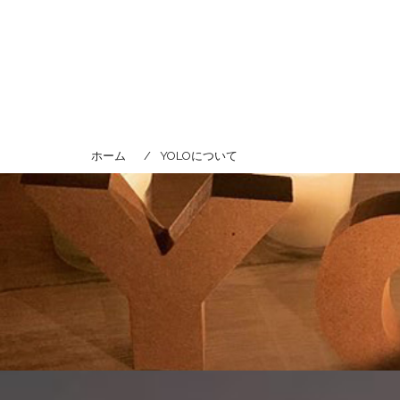
コ
ン
テ
ン
ツ
へ
ス
キ
ホーム
YOLOについて
プロフィール
ッ
プ