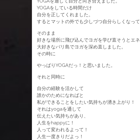
YOGAを通して自分と向き合えました。
YOGAをしている時間だけ
自分を正してくれました。
するとマットの外でも少しづつ自分らしくなって
そのまま
好きな場所に飛び込んでヨガを学び直そうとエネ
大好きなバリ島でヨガを深め直しました。
その時に
やっぱりYOGAだっ！と思いました。
それと同時に
自分の経験を活かして
誰かのためになればと
私ができることをしたい気持ちが湧き上がり！
それはyogaを通して
伝えたい気持ちがあり、
人生をhappyに！
人って変われるよって！
人生一度きりだよっ！